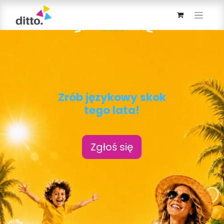
Zrób j
ęzykowy skok
tego lata!
Zgłoś się