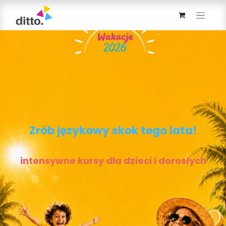
Zrób j
ęzykowy skok tego lata!
intensywne kursy dla dzieci i dorosłych