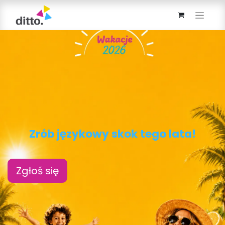
Zrób j
ęzykowy skok tego lata!
Zgłoś się