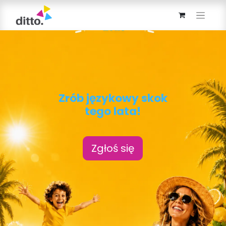
Zrób j
ęzykowy skok
tego lata!
Zgłoś się