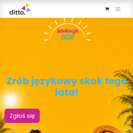
Zrób j
ęzykowy skok tego
lata!
Zgłoś się