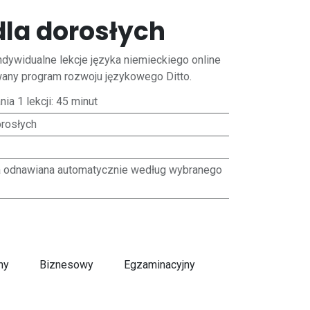
dla dorosłych
ndywidualne lekcje języka niemieckiego online
wany program rozwoju językowego Ditto.
ia 1 lekcji: 45 minut
orosłych
a odnawiana automatycznie według wybranego
ny
Biznesowy
Egzaminacyjny