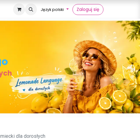
Zaloguj się
Język polski
go
łych
miecki dla dorosłych