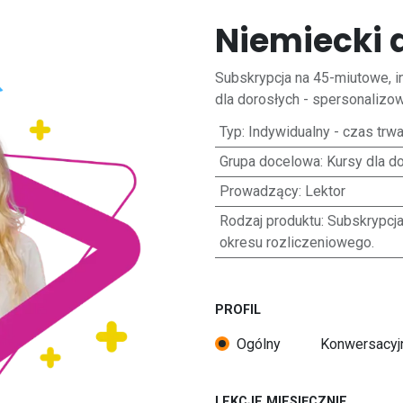
Niemiecki 
Subskrypcja na 45-miutowe, i
dla dorosłych - spersonalizo
Typ
:
Indywidualny - czas trwan
Grupa docelowa
:
Kursy dla d
Prowadzący
:
Lektor
Rodzaj produktu
:
Subskrypcj
okresu rozliczeniowego.
PROFIL
Ogólny
Konwersacyj
LEKCJE MIESIĘCZNIE