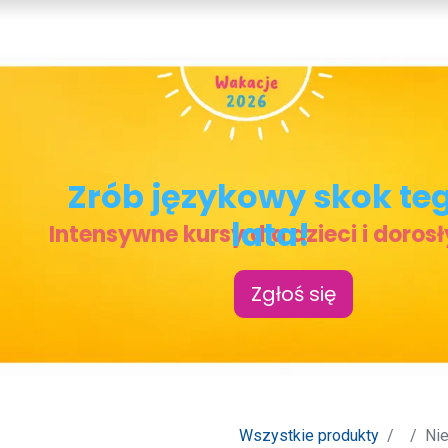
SY JĘZYKOWE
LEKTORZY
MOJE LEKCJE
KONTAKT
Zrób j
ęzykowy skok te
lata!
Intensywne kursy dla dzieci i doros
Zgłoś się
Wszystkie produkty
Nie